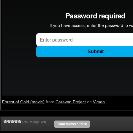
Forest of Gold (movie)
from
Caravan Project
on
Vimeo
.
(No Ratings Yet)
Total Views : 1516