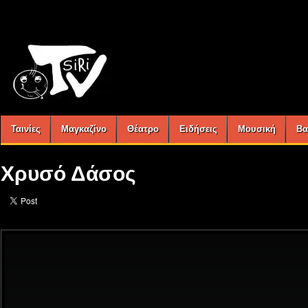
Ταινίες
Μαγκαζίνο
Θέατρο
Ειδήσεις
Μουσική
Βα
Xρυσό Δάσος