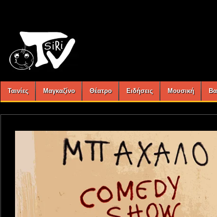
Ταινίες
Μαγκαζίνο
Θέατρο
Ειδήσεις
Μουσική
Βα