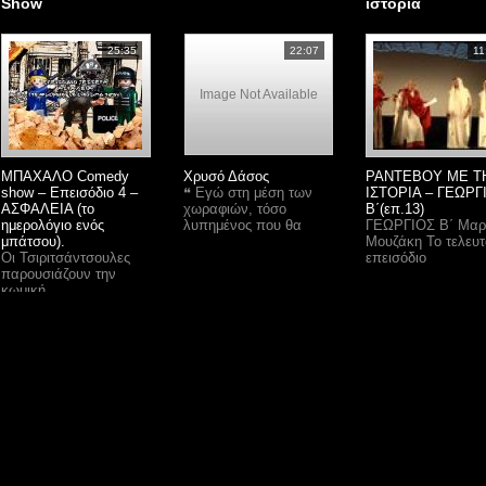
Show
ιστορία
25:35
22:07
11
Image Not Available
ΜΠΑΧΑΛΟ Comedy
Xρυσό Δάσος
ΡΑΝΤΕΒΟΥ ΜΕ Τ
show – Επεισόδιο 4 –
❝ Εγώ στη μέση των
ΙΣΤΟΡΙΑ – ΓΕΩΡΓ
ΑΣΦΑΛΕΙΑ (το
χωραφιών, τόσο
Β΄(επ.13)
ημερολόγιο ενός
λυπημένος που θα
ΓΕΩΡΓΙΟΣ Β΄ Μαρ
μπάτσου).
Μουζάκη Το τελευτ
Οι Τσιριτσάντσουλες
επεισόδιο
παρουσιάζουν την
κωμική