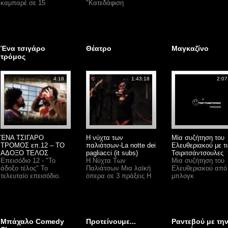
καμπαρέ σε 15
"Κατεδάφιση
Ένα τσιγάρο
Θέατρο
Μαγκαζίνο
τρόμος
4:18
1:43:18
2:07
ΈΝΑ ΤΣΙΓΑΡΟ
Η νύχτα των
Μία συζήτηση του
ΤΡΟΜΟΣ επ.12 – ΤΟ
παλιάτσων-La notte dei
Ελευθεριακού με τι
ΑΔΟΞΟ ΤΕΛΟΣ
pagliacci (it subs)
Τσιριτσάντσουλες
Επεισόδιο 12 - "Το
Η Νύχτα Των
Μια συζήτηση του
άδοξο τέλος" Το
Παλιάτσων Μια λαϊκή
Ελευθεριακού από
τελευταίο επεισόδιο.
όπερα σε 3 πράξεις Η
μπλογκ
Μπάχαλο Comedy
Προτείνουμε...
Ραντεβού με τη