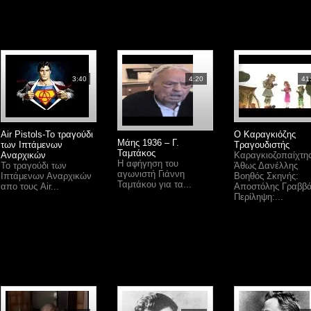
3:40
4:20
41
Air Pistols-Το τραγούδι
Ο Καραγκιόζης
Μάης 1936 – Γ.
των Ιπτάμενων
Τραγουδιστής
Ταμτάκος
Αναρχικών
Καραγκιοζοπαίχτης
Η αφήγηση του
Το τραγούδι των
Άθως Δανέλλης
αγωνιστή Γιάννη
Ιπτάμενων Αναρχικών
Βοηθός Σκηνής:
Ταμτάκου για τα...
απο τους Air...
Αποστόλης Γραββ
Περίληψη:...