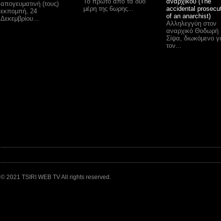
Το πρώτο από τα δύο
αναρχικού (The
απογευματινή (τους)
μέρη της 6ωρης...
accidental prosecu
εκπομπή, 24
of an anarchist)
Δεκεμβρίου...
Αλληλεγγύη στον
αναρχικό Θοδωρή
Σίψα, διωκόμενο γ
τον...
© 2021 TSIRI WEB TV All rights reserved.