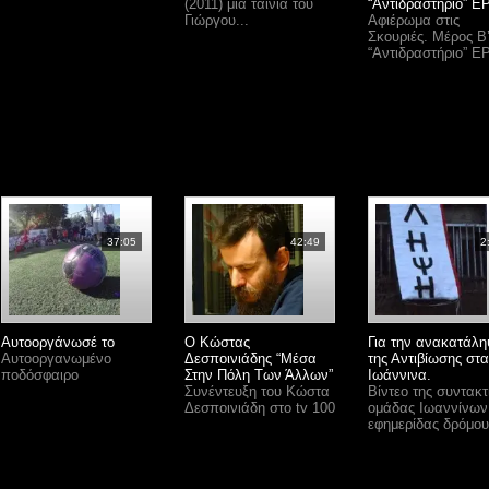
(2011) μια ταινία του
“Αντιδραστήριο” Ε
Γιώργου...
Αφιέρωμα στις
Σκουριές. Μέρος Β’
“Αντιδραστήριο” Ε
37:05
42:49
2
Αυτοοργάνωσέ το
Ο Κώστας
Για την ανακατάλ
Αυτοοργανωμένο
Δεσποινιάδης “Μέσα
της Αντιβίωσης στα
ποδόσφαιρο
Στην Πόλη Των Άλλων”
Ιωάννινα.
Συνέντευξη του Κώστα
Βίντεο της συντακτ
Δεσποινιάδη στο tv 100
ομάδας Ιωαννίνων
εφημερίδας δρόμου.