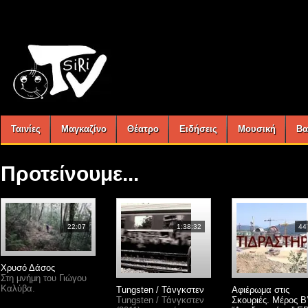
Ταινίες
Μαγκαζίνο
Θέατρο
Ειδήσεις
Μουσική
Βα
Προτείνουμε...
22:07
1:38:32
44
Xρυσό Δάσος
Στη μνήμη του Γιώγου
Καλύβα.
Tungsten / Τάνγκστεν
Αφιέρωμα στις
Tungsten / Τάνγκστεν
Σκουριές. Μέρος Β’