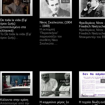
54:22
50:50
49
De toda la vida (Εφ’
Νίκος Σκαλκώτας (1904
Φρειδερίκος Νίτσε 
όρου ζωής)
– 1949)
Friedrich Nietzsch
(υποτιτλισμένο στα
Η εκπομπή
Φρειδερίκος Νίτσε 
ελληνικά)
“Παρασκήνιο”
Friedrich Nietzsche
To De toda la vida (Εφ’
παρουσιάζει τον
Ντοκιμαντέρ του B
όρου ζωής)...
συνθέτη Νίκο
Σκαλκώτα....
14:45
2:44:22
21
Κάλαντα στην κρίση
Η κομμούνα μέρος 1ο
Η τυχαία δίωξη εν
Απόσπασμα από την