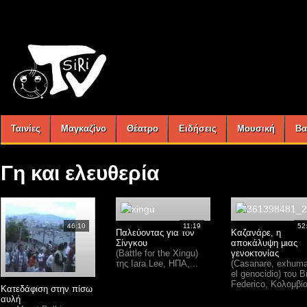
Ταινίες
Μαγκαζίνο
Θέατρο
Ειδήσεις
Μουσική
Βα
Γη και ελευθερία
46:10
11:19
52
Παλεύοντας για τον
Καζανάρε, η
Σίνγκου
αποκάλυψη μιας
(Battle for the Xingu)
γενοκτονίας
της Iara Lee, ΗΠΑ,...
(Casanare, exhum
el genocidio) του B
Federico, Κολομβία
Κατεδάφιση στην πίσω
αυλή