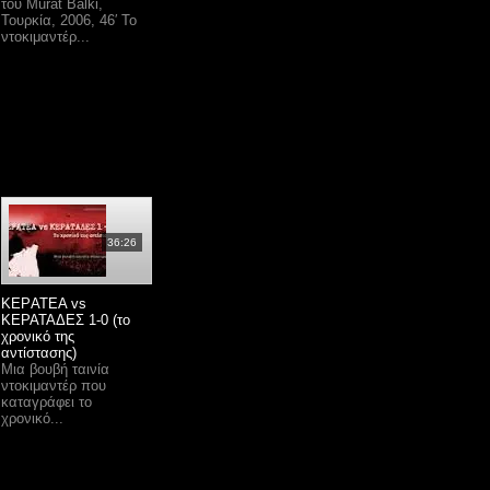
του Murat Balki,
Τουρκία, 2006, 46′ Το
ντοκιμαντέρ...
36:26
KEΡATEA vs
ΚΕΡΑΤΑΔΕΣ 1-0 (το
χρονικό της
αντίστασης)
Μια βουβή ταινία
ντοκιμαντέρ που
καταγράφει το
χρονικό...