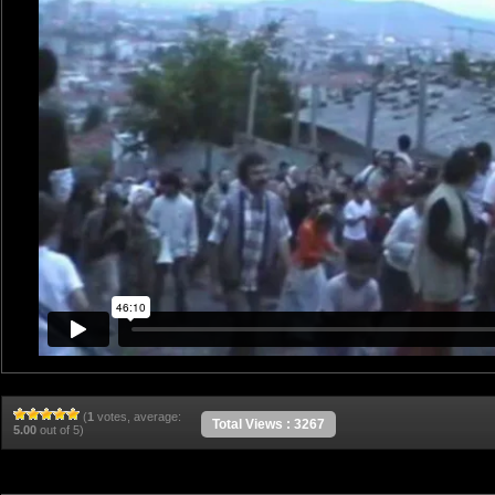
(
1
votes, average:
Total Views : 3267
5.00
out of 5)